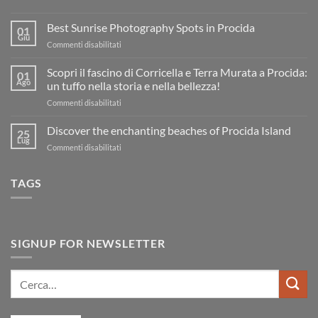
Nessun
commento
Best Sunrise Photography Spots in Procida
su
01
Visiter
Giu
su
Commenti disabilitati
Procida
:
Best
plages,
Sunrise
Scopri il fascino di Corricella e Terra Murata a Procida:
01
que
Photography
Ago
faire,
un tuffo nella storia e nella bellezza!
accès
Spots
et
su
Commenti disabilitati
in
films
Scopri
Procida
tournés
il
Discover the enchanting beaches of Procida Island
25
fascino
Lug
su
Commenti disabilitati
di
Discover
Corricella
the
e
TAGS
enchanting
Terra
beaches
Murata
of
a
Procida
Procida:
Island
un
SIGNUP FOR NEWSLETTER
tuffo
nella
storia
Cerca:
e
nella
bellezza!