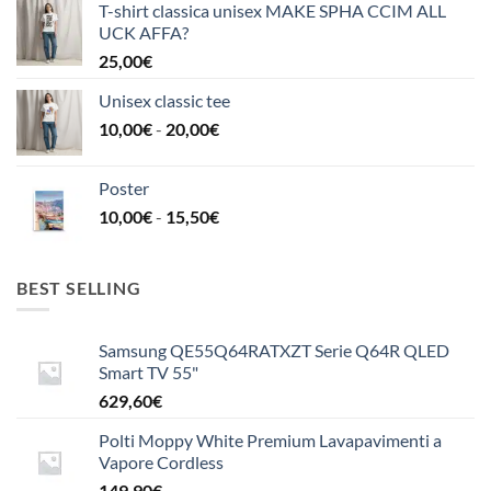
T-shirt classica unisex MAKE SPHA CCIM ALL
UCK AFFA?
25,00
€
Unisex classic tee
Fascia
10,00
€
-
20,00
€
di
prezzo:
Poster
da
Fascia
10,00
€
-
15,50
€
10,00€
di
a
prezzo:
20,00€
da
BEST SELLING
10,00€
a
Samsung QE55Q64RATXZT Serie Q64R QLED
15,50€
Smart TV 55"
629,60
€
Polti Moppy White Premium Lavapavimenti a
Vapore Cordless
149,90
€