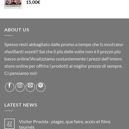
15,00
€
ABOUT US
Spesso resti abbagliato dalle promo a tempo che ti mostrano
sfavillanti sconti? Sai che il più delle volte non è il prezzo più
basso online?Analizziamo costantemente i prezzi dell'intero
store online per offrire i prodotti al miglior prezzo di sempre.
Ci pensiamo noi!
LATEST NEWS
Visiter Procida : plages, que faire, accès et films
27
Giu
tournés