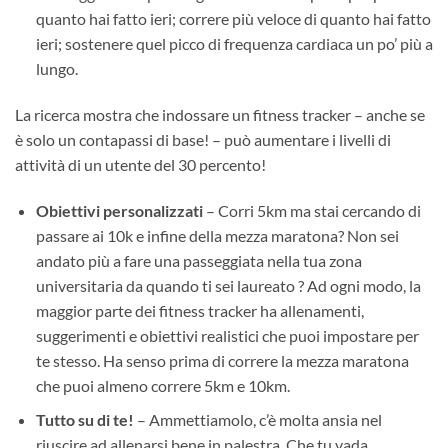
quanto hai fatto ieri; correre più veloce di quanto hai fatto
ieri; sostenere quel picco di frequenza cardiaca un po’ più a
lungo.
La ricerca mostra che indossare un fitness tracker – anche se
è solo un contapassi di base! – può aumentare i livelli di
attività di un utente del 30 percento!
Obiettivi personalizzati
– Corri 5km ma stai cercando di
passare ai 10k e infine della mezza maratona? Non sei
andato più a fare una passeggiata nella tua zona
universitaria da quando ti sei laureato ? Ad ogni modo, la
maggior parte dei fitness tracker ha allenamenti,
suggerimenti e obiettivi realistici che puoi impostare per
te stesso. Ha senso prima di correre la mezza maratona
che puoi almeno correre 5km e 10km.
Tutto su di te!
– Ammettiamolo, c’è molta ansia nel
riuscire ad allenarsi bene in palestra. Che tu vada