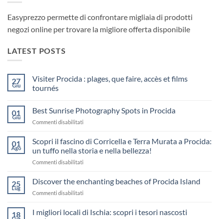
Easyprezzo permette di confrontare migliaia di prodotti
negozi online per trovare la migliore offerta disponibile
LATEST POSTS
Visiter Procida : plages, que faire, accès et films
27
Giu
tournés
Nessun
commento
Best Sunrise Photography Spots in Procida
su
01
Visiter
Giu
su
Commenti disabilitati
Procida
:
Best
plages,
Sunrise
Scopri il fascino di Corricella e Terra Murata a Procida:
01
que
Photography
Ago
faire,
un tuffo nella storia e nella bellezza!
accès
Spots
et
su
Commenti disabilitati
in
films
Scopri
Procida
tournés
il
Discover the enchanting beaches of Procida Island
25
fascino
Lug
su
Commenti disabilitati
di
Discover
Corricella
the
I migliori locali di Ischia: scopri i tesori nascosti
e
18
enchanting
Lug