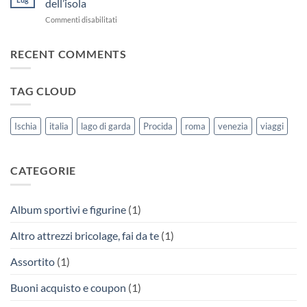
dell’isola
Terra
beaches
Murata
su
Commenti disabilitati
of
a
I
Procida
Procida:
migliori
Island
un
RECENT COMMENTS
locali
tuffo
di
nella
Ischia:
storia
TAG CLOUD
scopri
e
i
nella
tesori
bellezza!
nascosti
Ischia
italia
lago di garda
Procida
roma
venezia
viaggi
dell’isola
CATEGORIE
Album sportivi e figurine
(1)
Altro attrezzi bricolage, fai da te
(1)
Assortito
(1)
Buoni acquisto e coupon
(1)