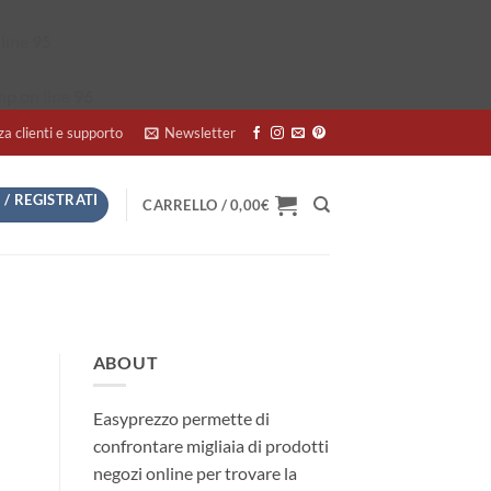
line
95
hp
on line
96
za clienti e supporto
Newsletter
 / REGISTRATI
CARRELLO /
0,00
€
ABOUT
Easyprezzo permette di
confrontare migliaia di prodotti
negozi online per trovare la