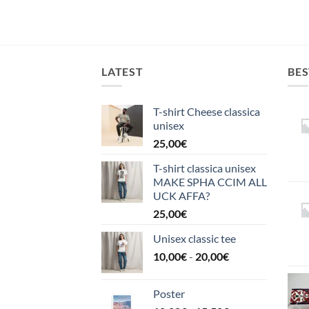
LATEST
BES
T-shirt Cheese classica
unisex
25,00
€
T-shirt classica unisex
MAKE SPHA CCIM ALL
UCK AFFA?
25,00
€
Unisex classic tee
Fascia
10,00
€
-
20,00
€
di
prezzo:
Poster
da