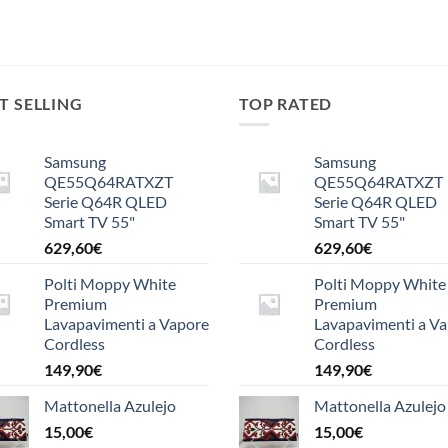
T SELLING
TOP RATED
Samsung
Samsung
QE55Q64RATXZT
QE55Q64RATXZT
Serie Q64R QLED
Serie Q64R QLED
Smart TV 55"
Smart TV 55"
629,60
€
629,60
€
Polti Moppy White
Polti Moppy White
Premium
Premium
Lavapavimenti a Vapore
Lavapavimenti a V
Cordless
Cordless
149,90
€
149,90
€
Mattonella Azulejo
Mattonella Azulejo
15,00
€
15,00
€