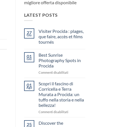
migliore offerta disponibile
LATEST POSTS
Visiter Procida : plages,
27
Giu
que faire, accès et films
tournés
Nessun
commento
Best Sunrise
su
01
Visiter
Giu
Photography Spots in
Procida
Procida
:
plages,
su
Commenti disabilitati
que
faire,
Best
accès
Sunrise
Scopri il fascino di
01
et
Photography
Ago
films
Corricella e Terra
Spots
tournés
Murata a Procida: un
in
tuffo nella storia e nella
Procida
bellezza!
su
Commenti disabilitati
Scopri
il
Discover the
25
fascino
Lug