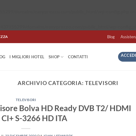
5299/domains/easyprezzo.com/public_html/wp-config.php
on 
437155299/domains/easyprezzo.com/public_html/wp-config.p
EZZA
Blog
Assisten
ACCEDI
LOG
I MIGLIORI HOTEL
SHOP
CONTATTI
ARCHIVIO CATEGORIA:
TELEVISORI
TELEVISORI
evisore Bolva HD Ready DVB T2/ HDMI
 CI+ S-3266 HD ITA
 IL
23 DICEMBRE 2020
DA
JOHN J EDWARDS