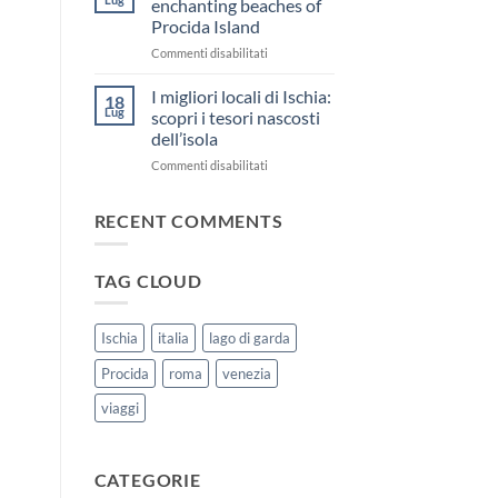
enchanting beaches of
di
Procida Island
Corricella
su
Commenti disabilitati
e
Discover
Terra
the
Murata
I migliori locali di Ischia:
18
enchanting
a
Lug
scopri i tesori nascosti
beaches
Procida:
dell’isola
of
un
su
Commenti disabilitati
Procida
tuffo
I
Island
nella
migliori
storia
RECENT COMMENTS
locali
e
di
nella
Ischia:
bellezza!
TAG CLOUD
scopri
i
tesori
nascosti
Ischia
italia
lago di garda
dell’isola
Procida
roma
venezia
viaggi
CATEGORIE