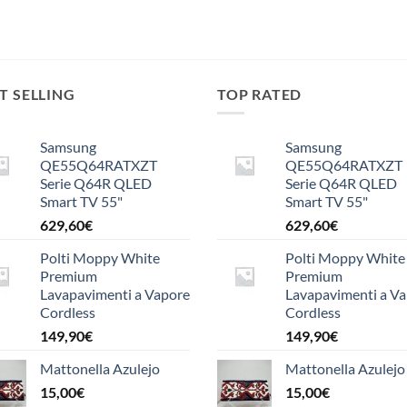
T SELLING
TOP RATED
Samsung
Samsung
QE55Q64RATXZT
QE55Q64RATXZT
Serie Q64R QLED
Serie Q64R QLED
Smart TV 55"
Smart TV 55"
629,60
€
629,60
€
Polti Moppy White
Polti Moppy White
Premium
Premium
Lavapavimenti a Vapore
Lavapavimenti a V
Cordless
Cordless
149,90
€
149,90
€
Mattonella Azulejo
Mattonella Azulejo
15,00
€
15,00
€