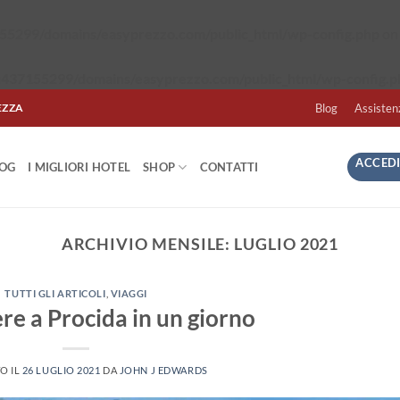
5299/domains/easyprezzo.com/public_html/wp-config.php
on 
437155299/domains/easyprezzo.com/public_html/wp-config.p
EZZA
Blog
Assisten
ACCEDI
LOG
I MIGLIORI HOTEL
SHOP
CONTATTI
ARCHIVIO MENSILE:
LUGLIO 2021
TUTTI GLI ARTICOLI
,
VIAGGI
re a Procida in un giorno
O IL
26 LUGLIO 2021
DA
JOHN J EDWARDS