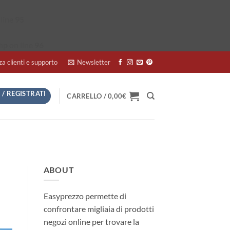
line
95
hp
on line
96
za clienti e supporto
Newsletter
 / REGISTRATI
CARRELLO /
0,00
€
ABOUT
Easyprezzo permette di
confrontare migliaia di prodotti
negozi online per trovare la