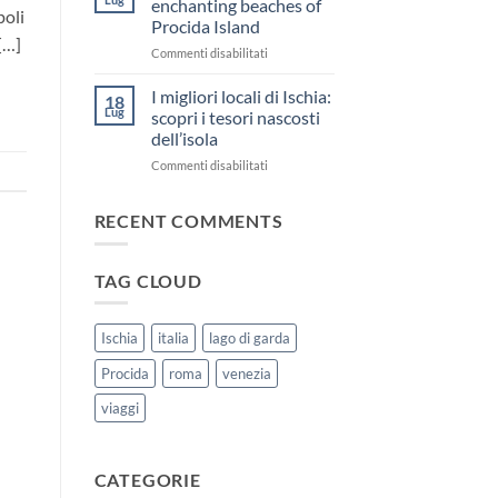
enchanting beaches of
poli
di
Procida Island
Corricella
[…]
su
Commenti disabilitati
e
Discover
Terra
the
Murata
I migliori locali di Ischia:
18
enchanting
a
Lug
scopri i tesori nascosti
beaches
Procida:
dell’isola
of
un
su
Commenti disabilitati
Procida
tuffo
I
Island
nella
migliori
storia
RECENT COMMENTS
locali
e
di
nella
Ischia:
bellezza!
TAG CLOUD
scopri
i
tesori
nascosti
Ischia
italia
lago di garda
dell’isola
Procida
roma
venezia
viaggi
CATEGORIE