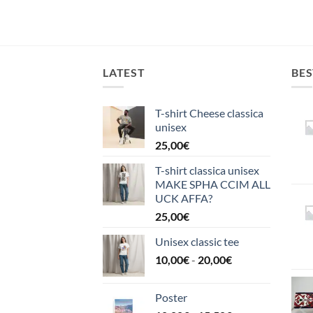
LATEST
BES
T-shirt Cheese classica
unisex
25,00
€
T-shirt classica unisex
MAKE SPHA CCIM ALL
UCK AFFA?
25,00
€
Unisex classic tee
Fascia
10,00
€
-
20,00
€
di
prezzo:
Poster
da