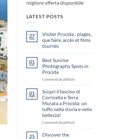
migliore offerta disponibile
LATEST POSTS
Visiter Procida : plages,
27
Giu
que faire, accès et films
tournés
Nessun
commento
Best Sunrise
su
01
Visiter
Giu
Photography Spots in
Procida
Procida
:
plages,
su
Commenti disabilitati
que
faire,
Best
accès
Sunrise
Scopri il fascino di
01
et
Photography
Ago
films
Corricella e Terra
Spots
tournés
Murata a Procida: un
in
tuffo nella storia e nella
Procida
bellezza!
su
Commenti disabilitati
Scopri
il
Discover the
25
fascino
Lug