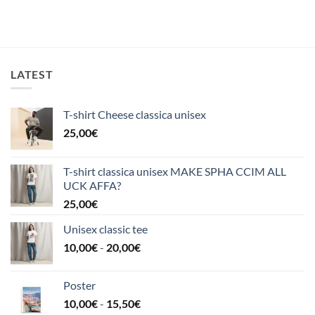
LATEST
T-shirt Cheese classica unisex
25,00
€
T-shirt classica unisex MAKE SPHA CCIM ALL
UCK AFFA?
25,00
€
Unisex classic tee
Fascia
10,00
€
-
20,00
€
di
prezzo:
Poster
da
Fascia
10,00
€
-
15,50
€
10,00€