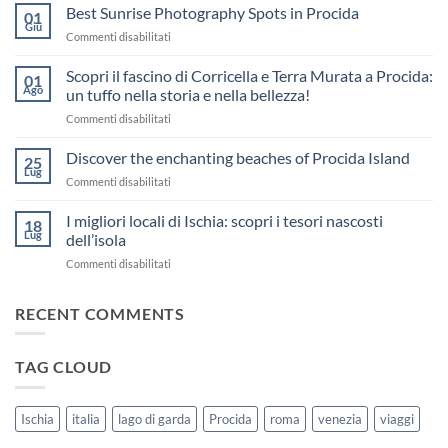
commento
Best Sunrise Photography Spots in Procida
su
01
Visiter
Giu
su
Commenti disabilitati
Procida
:
Best
plages,
Sunrise
Scopri il fascino di Corricella e Terra Murata a Procida:
01
que
Photography
Ago
faire,
un tuffo nella storia e nella bellezza!
accès
Spots
et
su
Commenti disabilitati
in
films
Scopri
Procida
tournés
il
Discover the enchanting beaches of Procida Island
25
fascino
Lug
su
Commenti disabilitati
di
Discover
Corricella
the
I migliori locali di Ischia: scopri i tesori nascosti
e
18
enchanting
Lug
dell’isola
Terra
beaches
Murata
su
Commenti disabilitati
of
a
I
Procida
Procida:
migliori
Island
un
RECENT COMMENTS
locali
tuffo
di
nella
Ischia:
storia
TAG CLOUD
scopri
e
i
nella
tesori
bellezza!
nascosti
Ischia
italia
lago di garda
Procida
roma
venezia
viaggi
dell’isola