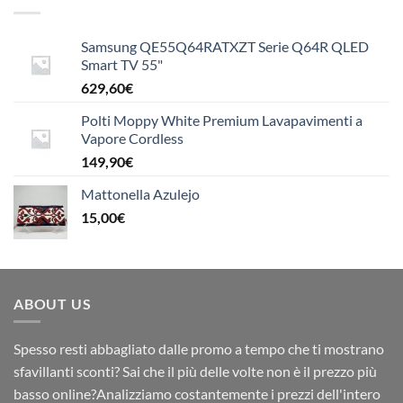
Samsung QE55Q64RATXZT Serie Q64R QLED
Smart TV 55"
629,60
€
Polti Moppy White Premium Lavapavimenti a
Vapore Cordless
149,90
€
Mattonella Azulejo
15,00
€
ABOUT US
Spesso resti abbagliato dalle promo a tempo che ti mostrano
sfavillanti sconti? Sai che il più delle volte non è il prezzo più
basso online?Analizziamo costantemente i prezzi dell'intero