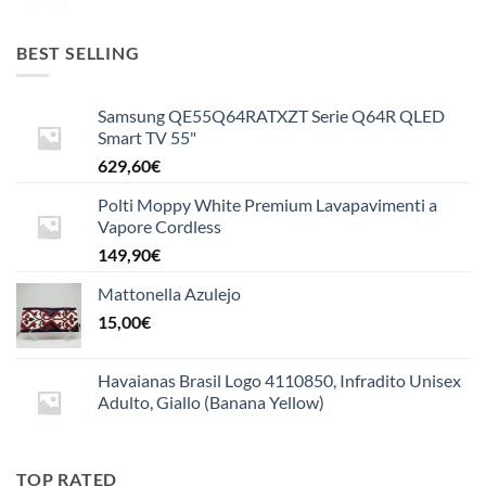
di
a
prezzo:
20,00€
da
BEST SELLING
10,00€
a
Samsung QE55Q64RATXZT Serie Q64R QLED
15,50€
Smart TV 55"
629,60
€
Polti Moppy White Premium Lavapavimenti a
Vapore Cordless
149,90
€
Mattonella Azulejo
15,00
€
Havaianas Brasil Logo 4110850, Infradito Unisex
Adulto, Giallo (Banana Yellow)
TOP RATED