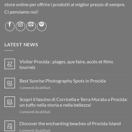
store online per offrire i prodotti al miglior prezzo di sempre.
Ci pensiamo noi!
LATEST NEWS
Visiter Procida : plages, que faire, accès et films
27
Giu
tournés
Nessun
commento
Best Sunrise Photography Spots in Procida
su
01
Visiter
Giu
su
Commenti disabilitati
Procida
:
Best
plages,
Sunrise
Scopri il fascino di Corricella e Terra Murata a Procida:
01
que
Photography
Ago
faire,
un tuffo nella storia e nella bellezza!
accès
Spots
et
su
Commenti disabilitati
in
films
Scopri
Procida
tournés
il
Discover the enchanting beaches of Procida Island
25
fascino
Lug
su
Commenti disabilitati
di