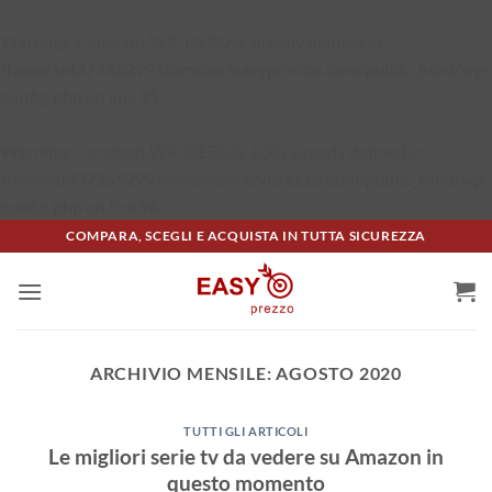
Warning
: Constant WP_DEBUG already defined in
/home/u437155299/domains/easyprezzo.com/public_html/wp-
config.php
on line
95
Warning
: Constant WP_DEBUG_LOG already defined in
/home/u437155299/domains/easyprezzo.com/public_html/wp-
config.php
on line
96
Salta
COMPARA, SCEGLI E ACQUISTA IN TUTTA SICUREZZA
ai
contenuti
ARCHIVIO MENSILE:
AGOSTO 2020
TUTTI GLI ARTICOLI
Le migliori serie tv da vedere su Amazon in
questo momento