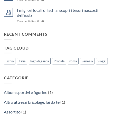
Commenti disabilitati
di
Discover
Corricella
the
I migliori locali di Ischia: scopri i tesori nascosti
e
18
enchanting
Lug
dell’isola
Terra
beaches
Murata
su
Commenti disabilitati
of
a
I
Procida
Procida:
migliori
Island
un
RECENT COMMENTS
locali
tuffo
di
nella
Ischia:
storia
TAG CLOUD
scopri
e
i
nella
tesori
bellezza!
nascosti
Ischia
italia
lago di garda
Procida
roma
venezia
viaggi
dell’isola
CATEGORIE
Album sportivi e figurine
(1)
Altro attrezzi bricolage, fai da te
(1)
Assortito
(1)