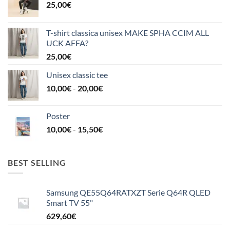
25,00
€
T-shirt classica unisex MAKE SPHA CCIM ALL
UCK AFFA?
25,00
€
Unisex classic tee
Fascia
10,00
€
-
20,00
€
di
prezzo:
Poster
da
Fascia
10,00
€
-
15,50
€
10,00€
di
a
prezzo:
20,00€
da
BEST SELLING
10,00€
a
Samsung QE55Q64RATXZT Serie Q64R QLED
15,50€
Smart TV 55"
629,60
€