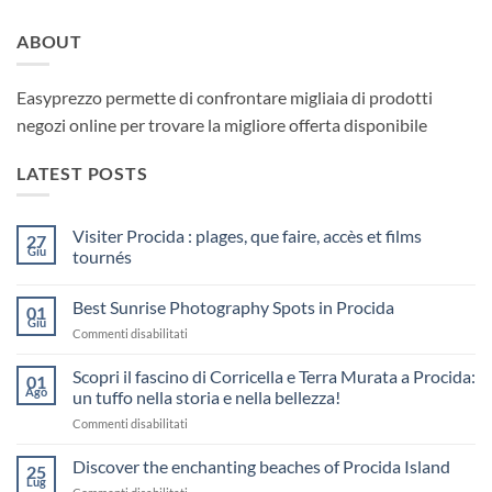
ABOUT
Easyprezzo permette di confrontare migliaia di prodotti
negozi online per trovare la migliore offerta disponibile
LATEST POSTS
Visiter Procida : plages, que faire, accès et films
27
Giu
tournés
Nessun
commento
Best Sunrise Photography Spots in Procida
su
01
Visiter
Giu
su
Commenti disabilitati
Procida
:
Best
plages,
Sunrise
Scopri il fascino di Corricella e Terra Murata a Procida:
01
que
Photography
Ago
faire,
un tuffo nella storia e nella bellezza!
accès
Spots
et
su
Commenti disabilitati
in
films
Scopri
Procida
tournés
il
Discover the enchanting beaches of Procida Island
25
fascino
Lug
su