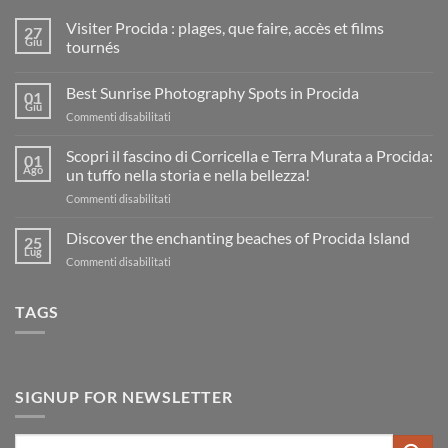
Visiter Procida : plages, que faire, accès et films
27
Giu
tournés
Nessun
commento
Best Sunrise Photography Spots in Procida
su
01
Visiter
Giu
su
Commenti disabilitati
Procida
:
Best
plages,
Sunrise
Scopri il fascino di Corricella e Terra Murata a Procida:
01
que
Photography
Ago
faire,
un tuffo nella storia e nella bellezza!
accès
Spots
et
su
Commenti disabilitati
in
films
Scopri
Procida
tournés
il
Discover the enchanting beaches of Procida Island
25
fascino
Lug
su
Commenti disabilitati
di
Discover
Corricella
the
e
TAGS
enchanting
Terra
beaches
Murata
of
a
Procida
Procida:
Island
un
SIGNUP FOR NEWSLETTER
tuffo
nella
storia
Cerca: