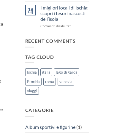
Discover
Terra
the
Murata
I migliori locali di Ischia:
18
enchanting
a
Lug
scopri i tesori nascosti
beaches
Procida:
dell’isola
of
un
ta
su
Commenti disabilitati
Procida
tuffo
I
Island
nella
migliori
storia
RECENT COMMENTS
locali
e
di
nella
Ischia:
bellezza!
TAG CLOUD
scopri
i
tesori
nascosti
Ischia
italia
lago di garda
dell’isola
e
Procida
roma
venezia
viaggi
re
CATEGORIE
Album sportivi e figurine
(1)