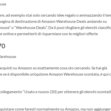
ouse
colare, ad esempio stai solo cercando idee regalo o ammazzando il t
a pagina di destinazione di Amazon Warehouse Deals andando su
” o “Warehouse Deals”. Da lì puoi sfogliare gli elenchi classific
e online e permetterti di risparmiare con le migliori offerte
70
 Warehouse
o acquisti su Amazon so esattamente cosa sto cercando. Se hai già
re se è disponibile un’opzione Amazon Warehouse scontata, è qui 
sul collegamento “Usato e nuovo (20) per ottenere gli elenchi scontati
ri acquistare come faresti normalmente su Amazon, ma non aggiunger