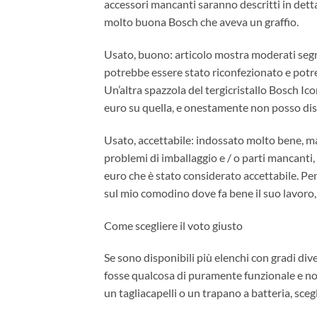
accessori mancanti saranno descritti in detta
molto buona Bosch che aveva un graffio.
Usato, buono: articolo mostra moderati segni 
potrebbe essere stato riconfezionato e potr
Un’altra spazzola del tergicristallo Bosch Ic
euro su quella, e onestamente non posso dist
Usato, accettabile: indossato molto bene, ma
problemi di imballaggio e / o parti mancanti,
euro che è stato considerato accettabile. Pen
sul mio comodino dove fa bene il suo lavoro,
Come scegliere il voto giusto
Se sono disponibili più elenchi con gradi div
fosse qualcosa di puramente funzionale e no
un tagliacapelli o un trapano a batteria, sce