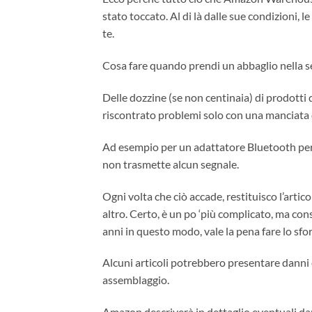
stato toccato. Al di là dalle sue condizioni,
te.
Cosa fare quando prendi un abbaglio nella
Delle dozzine (se non centinaia) di prodott
riscontrato problemi solo con una manciata d
Ad esempio per un adattatore Bluetooth per 
non trasmette alcun segnale.
Ogni volta che ciò accade, restituisco l’arti
altro. Certo, è un po ‘più complicato, ma con
anni in questo modo, vale la pena fare lo sfo
Alcuni articoli potrebbero presentare danni e
assemblaggio.
Amazon descriverà in dettaglio eventuali da