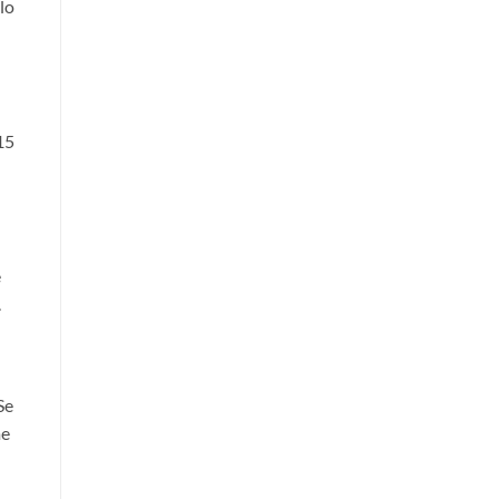
lo
15
è
.
Se
me