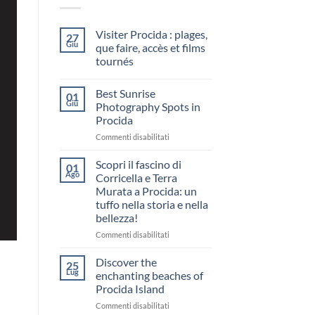
Visiter Procida : plages,
27
Giu
que faire, accès et films
tournés
Nessun
commento
Best Sunrise
su
01
Visiter
Giu
Photography Spots in
Procida
Procida
:
plages,
su
Commenti disabilitati
que
faire,
Best
accès
Sunrise
Scopri il fascino di
01
et
Photography
Ago
films
Corricella e Terra
Spots
tournés
Murata a Procida: un
in
tuffo nella storia e nella
Procida
bellezza!
su
Commenti disabilitati
Scopri
il
Discover the
25
fascino
Lug
enchanting beaches of
di
Procida Island
Corricella
su
Commenti disabilitati
e