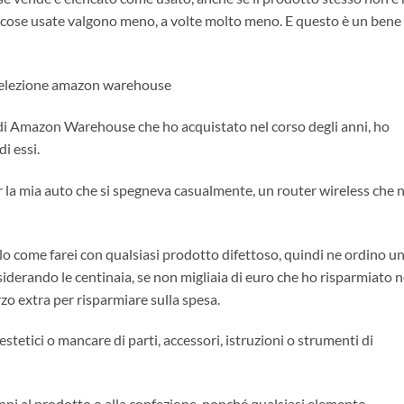
 le cose usate valgono meno, a volte molto meno. E questo è un bene
 selezione amazon warehouse
i di Amazon Warehouse che ho acquistato nel corso degli anni, ho
i essi.
la mia auto che si spegneva casualmente, un router wireless che 
colo come farei con qualsiasi prodotto difettoso, quindi ne ordino u
siderando le centinaia, se non migliaia di euro che ho risparmiato n
rzo extra per risparmiare sulla spesa.
stetici o mancare di parti, accessori, istruzioni o strumenti di
nni al prodotto o alla confezione, nonché qualsiasi elemento