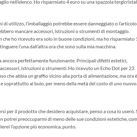
glio nell’elenco. Ho risparmiato 4 euro su una spazzola tergicristal
di utilizzo, l’imballaggio potrebbe essere danneggiato o l’articolo
ebbero mancare accessori, istruzioni o strumenti di montaggio.
on che ho ricevuto era solo in buone condizioni, ma ho risparmiato 
inguere l’una dall’altra ora che sono sulla mia macchina.
 ancora perfettamente funzionante. Principali difetti estetici,
 accessori, istruzioni o strumenti. Ho ricevuto un Echo Dot per 23
so che abbia un graffio vicino alla porta di alimentazione, ma ora 
 e soprattutto al buio, per meno della metà del costo di uno nuovo
ersi per il prodotto che desidero acquistare, penso a cosa lo userò. 
n potrei preoccuparmi di meno delle sue condizioni estetiche, co
glierei l’opzione più economica, punto.