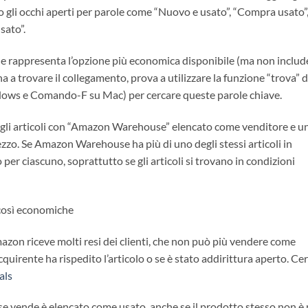
do gli occhi aperti per parole come “Nuovo e usato”, “Compra usato”
sato”.
che rappresenta l’opzione più economica disponibile (ma non includ
na a trovare il collegamento, prova a utilizzare la funzione “trova” d
dows e Comando-F su Mac) per cercare queste parole chiave.
a gli articoli con “Amazon Warehouse” elencato come venditore e u
zzo. Se Amazon Warehouse ha più di uno degli stessi articoli in
per ciascuno, soprattutto se gli articoli si trovano in condizioni
così economiche
azon riceve molti resi dei clienti, che non può più vendere come
l’acquirente ha rispedito l’articolo o se è stato addirittura aperto. Ce
als
 vende è elencato come usato, anche se il prodotto stesso non è