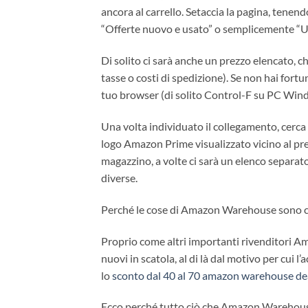
ancora al carrello. Setaccia la pagina, tenen
“Offerte nuovo e usato” o semplicemente “U
Di solito ci sarà anche un prezzo elencato, 
tasse o costi di spedizione). Se non hai fortu
tuo browser (di solito Control-F su PC Win
Una volta individuato il collegamento, cerc
logo Amazon Prime visualizzato vicino al pre
magazzino, a volte ci sarà un elenco separato 
diverse.
Perché le cose di Amazon Warehouse sono 
Proprio come altri importanti rivenditori Am
nuovi in ​​scatola, al di là dal motivo per cui 
lo
sconto dal 40 al 70 amazon warehouse de
Ecco perché tutto ciò che Amazon Warehouse