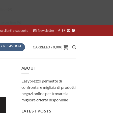
line
95
hp
on line
96
za clienti e supporto
Newsletter
 / REGISTRATI
CARRELLO /
0,00
€
ABOUT
Easyprezzo permette di
confrontare migliaia di prodotti
negozi online per trovare la
migliore offerta disponibile
LATEST POSTS