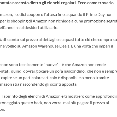
tata nascosto dietro gli elenchi regolari. Ecco come trovarlo.
mazon, i codici coupon o l’attesa fino a quando il Prime Day non
o per lo shopping di Amazon non richiede alcuna promozione segre
ll’anno in cui desideri utilizzarlo.
 di sconto sul prezzo al dettaglio su quasi tutto ciò che compro su
he voglio su Amazon Warehouse Deals. E una volta che impari il
ose non sono tecnicamente “nuove” – ​​è che Amazon non rende
ontati, quindi dovrai giocare un po ‘a nascondino , che non è sempr
cile capire se un particolare articolo è disponibile o meno tramite
azon stia nascondendo gli sconti apposta.
 il labirinto degli elenchi di Amazon e ti mostrerò come approfondi
adroneggiato questo hack, non vorrai mai più pagare il prezzo al
on.