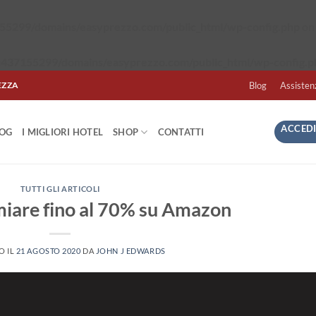
5299/domains/easyprezzo.com/public_html/wp-config.php
on 
437155299/domains/easyprezzo.com/public_html/wp-config.p
EZZA
Blog
Assisten
ACCEDI
LOG
I MIGLIORI HOTEL
SHOP
CONTATTI
TUTTI GLI ARTICOLI
iare fino al 70% su Amazon
O IL
21 AGOSTO 2020
DA
JOHN J EDWARDS