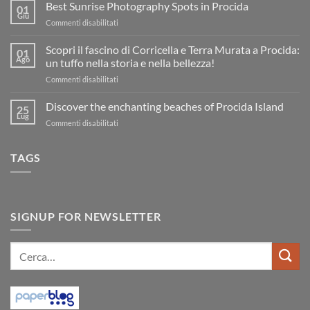
Best Sunrise Photography Spots in Procida
su
01
Visiter
Giu
su
Commenti disabilitati
Procida
:
Best
plages,
Sunrise
Scopri il fascino di Corricella e Terra Murata a Procida:
01
que
Photography
Ago
faire,
un tuffo nella storia e nella bellezza!
accès
Spots
et
su
Commenti disabilitati
in
films
Scopri
Procida
tournés
il
Discover the enchanting beaches of Procida Island
25
fascino
Lug
su
Commenti disabilitati
di
Discover
Corricella
the
e
TAGS
enchanting
Terra
beaches
Murata
of
a
Procida
Procida:
Island
un
SIGNUP FOR NEWSLETTER
tuffo
nella
storia
Cerca:
e
nella
bellezza!