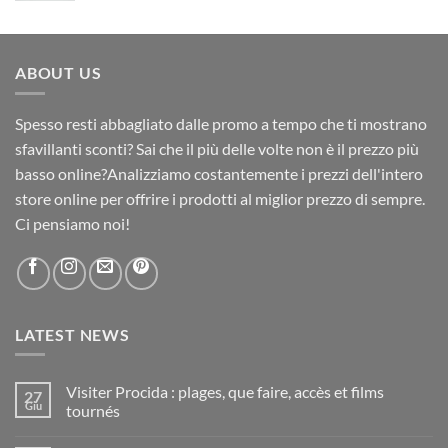
ABOUT US
Spesso resti abbagliato dalle promo a tempo che ti mostrano
sfavillanti sconti? Sai che il più delle volte non è il prezzo più
basso online?Analizziamo costantemente i prezzi dell'intero
store online per offrire i prodotti al miglior prezzo di sempre.
Ci pensiamo noi!
LATEST NEWS
Visiter Procida : plages, que faire, accès et films
27
Giu
tournés
Nessun
commento