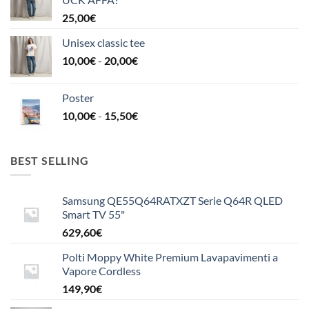
25,00
€
Unisex classic tee
Fascia
10,00
€
-
20,00
€
di
prezzo:
Poster
da
Fascia
10,00
€
-
15,50
€
10,00€
di
a
prezzo:
20,00€
da
BEST SELLING
10,00€
a
Samsung QE55Q64RATXZT Serie Q64R QLED
15,50€
Smart TV 55"
629,60
€
Polti Moppy White Premium Lavapavimenti a
Vapore Cordless
149,90
€