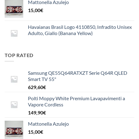
Mattonella Azulejo
15,00
€
Havaianas Brasil Logo 4110850, Infradito Unisex
Adulto, Giallo (Banana Yellow)
TOP RATED
Samsung QE55Q64RATXZT Serie Q64R QLED
Smart TV 55"
629,60
€
Polti Moppy White Premium Lavapavimenti a
Vapore Cordless
149,90
€
Mattonella Azulejo
15,00
€