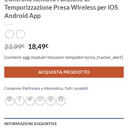
Temporizzazione Presa Wireless per iOS
Android App
Il
Il
23,99
18,49
€
€
prezzo
prezzo
[content-egg module=Amazon template=price_tracker_alert]
originale
attuale
era:
è:
ACQUISTA PRODOTTO
23,99€.
18,49€.
Categorie:
Elettronica e Informatica
,
Tutti i prodotti
INFORMAZIONI AGGIUNTIVE