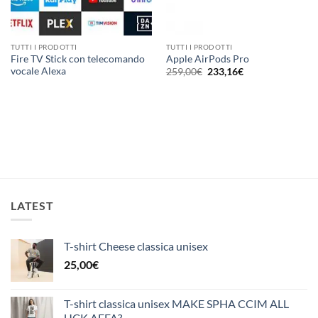
TUTTI I PRODOTTI
TUTTI I PRODOTTI
Fire TV Stick con telecomando
Apple AirPods Pro
Il
Il
vocale Alexa
259,00
€
233,16
€
prezzo
prezzo
originale
attuale
era:
è:
259,00€.
233,16€.
LATEST
T-shirt Cheese classica unisex
25,00
€
T-shirt classica unisex MAKE SPHA CCIM ALL
UCK AFFA?