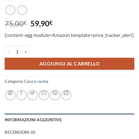
Il
Il
75,00
59,90
€
€
prezzo
prezzo
[content-egg module=Amazon template=price_tracker_alert]
originale
attuale
era:
è:
Kenwood FDP300WH MultiPro Compact Robot da Cucina, 800 W, 2.1 Lit
75,00€.
59,90€.
AGGIUNGI AL CARRELLO
Categoria:
Casa e cucina
INFORMAZIONI AGGIUNTIVE
RECENSIONI (0)