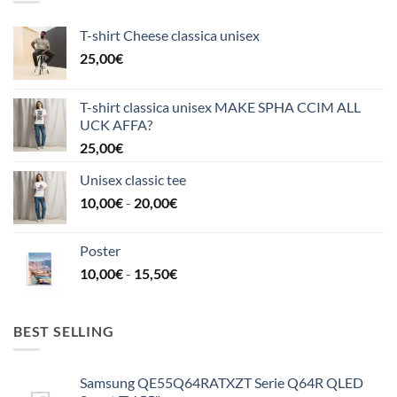
T-shirt Cheese classica unisex
25,00
€
T-shirt classica unisex MAKE SPHA CCIM ALL
UCK AFFA?
25,00
€
Unisex classic tee
Fascia
10,00
€
-
20,00
€
di
prezzo:
Poster
da
Fascia
10,00
€
-
15,50
€
10,00€
di
a
prezzo:
20,00€
da
BEST SELLING
10,00€
a
Samsung QE55Q64RATXZT Serie Q64R QLED
15,50€