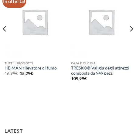
In offerta!
TUTTI I PRODOTTI
CASA E CUCINA
HEIMAN rilevatore di fumo
TRESKO® Valigia degli attrezzi
Il
Il
composta da 949 pezzi
16,99
€
15,29
€
prezzo
prezzo
109,99
€
originale
attuale
era:
è:
16,99€.
15,29€.
LATEST