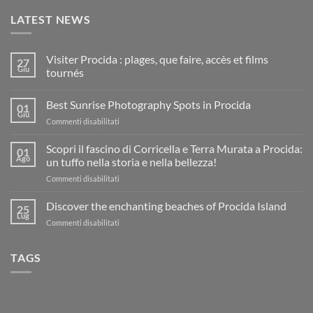
LATEST NEWS
Visiter Procida : plages, que faire, accès et films
27
Giu
tournés
Nessun
commento
Best Sunrise Photography Spots in Procida
su
01
Visiter
Giu
su
Commenti disabilitati
Procida
:
Best
plages,
Sunrise
Scopri il fascino di Corricella e Terra Murata a Procida:
01
que
Photography
Ago
faire,
un tuffo nella storia e nella bellezza!
accès
Spots
et
su
Commenti disabilitati
in
films
Scopri
Procida
tournés
il
Discover the enchanting beaches of Procida Island
25
fascino
Lug
su
Commenti disabilitati
di
Discover
Corricella
the
e
TAGS
enchanting
Terra
beaches
Murata
of
a
Procida
Procida:
Island
un