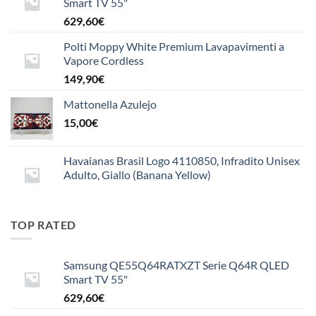
Smart TV 55"
629,60
€
Polti Moppy White Premium Lavapavimenti a
Vapore Cordless
149,90
€
Mattonella Azulejo
15,00
€
Havaianas Brasil Logo 4110850, Infradito Unisex
Adulto, Giallo (Banana Yellow)
TOP RATED
Samsung QE55Q64RATXZT Serie Q64R QLED
Smart TV 55"
629,60
€