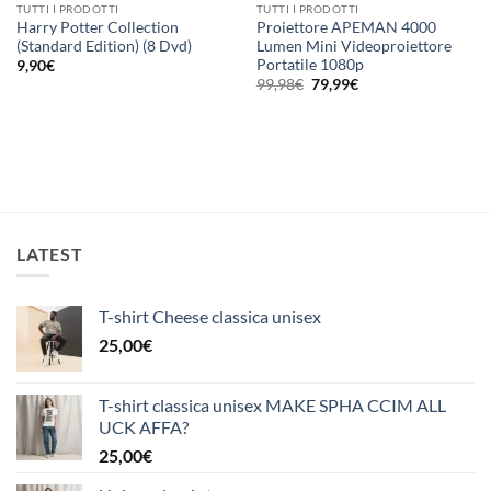
TUTTI I PRODOTTI
TUTTI I PRODOTTI
Harry Potter Collection
Proiettore APEMAN 4000
(Standard Edition) (8 Dvd)
Lumen Mini Videoproiettore
Portatile 1080p
9,90
€
Il
Il
99,98
€
79,99
€
prezzo
prezzo
originale
attuale
era:
è:
99,98€.
79,99€.
LATEST
T-shirt Cheese classica unisex
25,00
€
T-shirt classica unisex MAKE SPHA CCIM ALL
UCK AFFA?
25,00
€