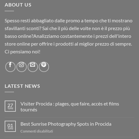
ABOUT US
Spesso resti abbagliato dalle promo a tempo che ti mostrano
sfavillanti sconti? Sai che il più delle volte non è il prezzo più
basso online?Analizziamo costantemente i prezzi dell'intero
store online per offrire i prodotti al miglior prezzo di sempre.
Ci pensiamo noi!
LATEST NEWS
Visiter Procida : plages, que faire, accès et films
27
Giu
tournés
Nessun
commento
Best Sunrise Photography Spots in Procida
su
01
Visiter
Giu
su
Commenti disabilitati
Procida
:
Best