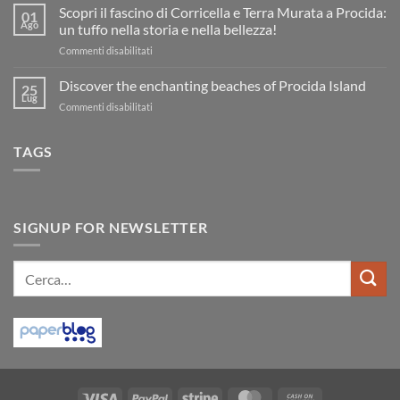
plages,
Sunrise
Scopri il fascino di Corricella e Terra Murata a Procida:
01
que
Photography
Ago
faire,
un tuffo nella storia e nella bellezza!
accès
Spots
et
su
Commenti disabilitati
in
films
Scopri
Procida
tournés
il
Discover the enchanting beaches of Procida Island
25
fascino
Lug
su
Commenti disabilitati
di
Discover
Corricella
the
e
TAGS
enchanting
Terra
beaches
Murata
of
a
Procida
Procida:
Island
un
SIGNUP FOR NEWSLETTER
tuffo
nella
storia
Cerca:
e
nella
bellezza!
Visa
PayPal
Stripe
MasterCard
Cash