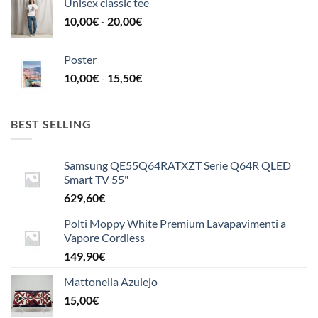
Unisex classic tee
Fascia
10,00
€
-
20,00
€
di
prezzo:
Poster
da
Fascia
10,00
€
-
15,50
€
10,00€
di
a
prezzo:
20,00€
da
BEST SELLING
10,00€
a
Samsung QE55Q64RATXZT Serie Q64R QLED
15,50€
Smart TV 55"
629,60
€
Polti Moppy White Premium Lavapavimenti a
Vapore Cordless
149,90
€
Mattonella Azulejo
15,00
€