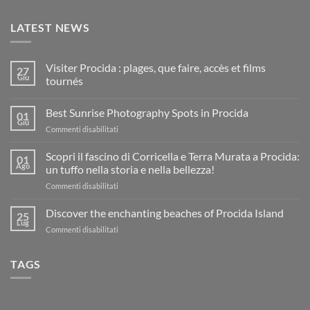
LATEST NEWS
Visiter Procida : plages, que faire, accès et films
27
Giu
tournés
Nessun
commento
Best Sunrise Photography Spots in Procida
su
01
Visiter
Giu
su
Commenti disabilitati
Procida
:
Best
plages,
Sunrise
Scopri il fascino di Corricella e Terra Murata a Procida:
01
que
Photography
Ago
faire,
un tuffo nella storia e nella bellezza!
accès
Spots
et
su
Commenti disabilitati
in
films
Scopri
Procida
tournés
il
Discover the enchanting beaches of Procida Island
25
fascino
Lug
su
Commenti disabilitati
di
Discover
Corricella
the
e
TAGS
enchanting
Terra
beaches
Murata
of
a
Procida
Procida: