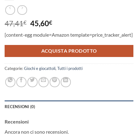
Il
Il
47,41
45,60
€
€
prezzo
prezzo
[content-egg module=Amazon template=price_tracker_alert]
originale
attuale
era:
è:
ACQUISTA PRODOTTO
47,41€.
45,60€.
Categorie:
Giochi e giocattoli
,
Tutti i prodotti
RECENSIONI (0)
Recensioni
Ancora non ci sono recensioni.