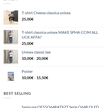
T-shirt Cheese classica unisex
25,00
€
T-shirt classica unisex MAKE SPHA CCIM ALL
UCK AFFA?
25,00
€
Unisex classic tee
Fascia
10,00
€
-
20,00
€
di
prezzo:
Poster
da
Fascia
10,00
€
-
15,50
€
10,00€
di
a
prezzo:
20,00€
da
BEST SELLING
10,00€
a
Samsung QE55Q64RATXZT Serie Q64R QLED
15,50€