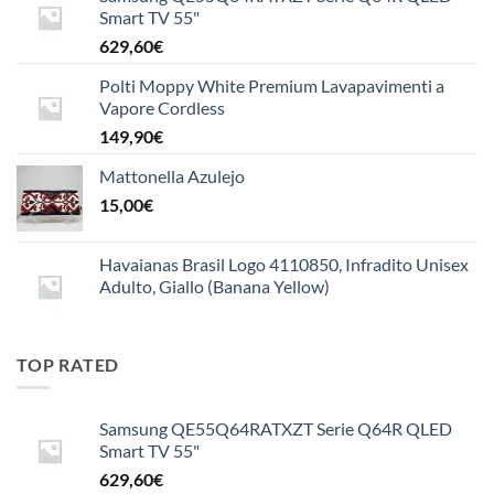
Smart TV 55"
629,60
€
Polti Moppy White Premium Lavapavimenti a
Vapore Cordless
149,90
€
Mattonella Azulejo
15,00
€
Havaianas Brasil Logo 4110850, Infradito Unisex
Adulto, Giallo (Banana Yellow)
TOP RATED
Samsung QE55Q64RATXZT Serie Q64R QLED
Smart TV 55"
629,60
€