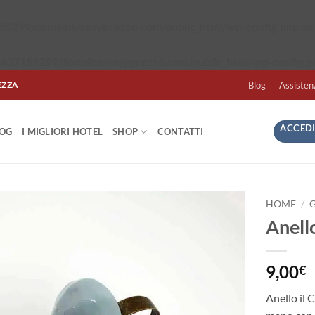
5299/domains/easyprezzo.com/public_html/wp-config.php
on 
437155299/domains/easyprezzo.com/public_html/wp-config.p
EZZA
Blog
Assisten
ACCEDI
LOG
I MIGLIORI HOTEL
SHOP
CONTATTI
HOME
/
G
Anello
9,00
€
Anello il 