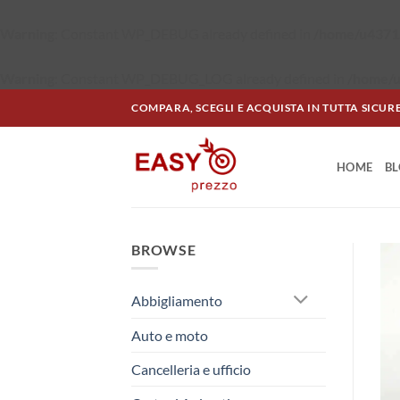
Warning
: Constant WP_DEBUG already defined in
/home/u43715
Warning
: Constant WP_DEBUG_LOG already defined in
/home/u
Salta
COMPARA, SCEGLI E ACQUISTA IN TUTTA SICUR
ai
contenuti
HOME
B
BROWSE
Abbigliamento
Auto e moto
Cancelleria e ufficio