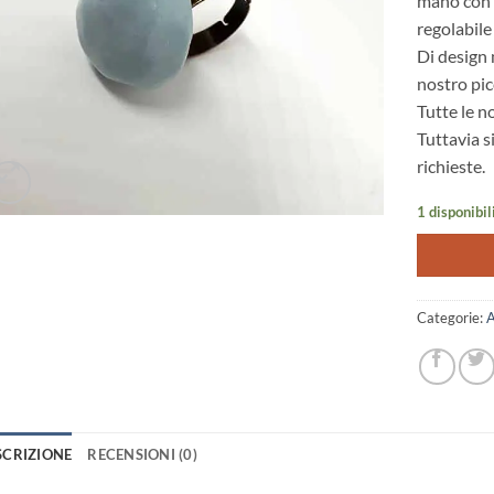
mano con c
regolabile
Di design 
nostro pic
Tutte le n
Tuttavia s
richieste.
1 disponibil
Categorie:
A
SCRIZIONE
RECENSIONI (0)