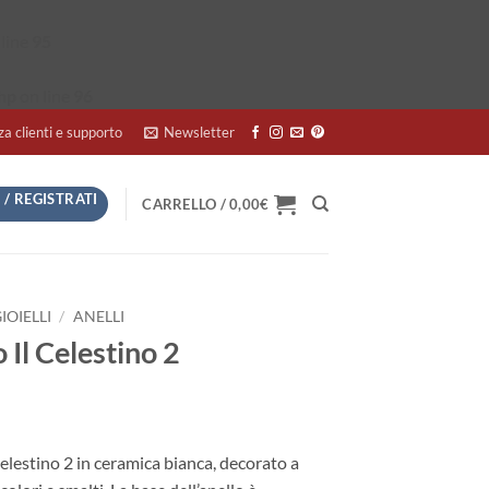
line
95
hp
on line
96
za clienti e supporto
Newsletter
 / REGISTRATI
CARRELLO /
0,00
€
IOIELLI
/
ANELLI
 Il Celestino 2
Celestino 2 in ceramica bianca, decorato a