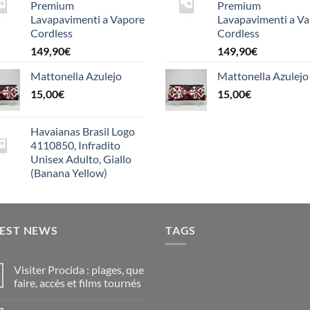
Premium
Premium
Lavapavimenti a Vapore
Lavapavimenti a V
Cordless
Cordless
149,90
€
149,90
€
Mattonella Azulejo
Mattonella Azulejo
15,00
€
15,00
€
Havaianas Brasil Logo
4110850, Infradito
Unisex Adulto, Giallo
(Banana Yellow)
TEST NEWS
TAGS
Visiter Procida : plages, que
faire, accès et films tournés
Nessun
commento