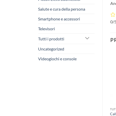
Ane
Salute e cura della persona
Smartphone e accessori
0/
Televisori
Tutti i prodotti
P
Uncategorized
Videogiochi e console
In offerta!
In offerta!
TUTTI I PRODOTTI
Smartwatch FOSSIL Gen 4 –
TUTTI I PRODOTTI
TUT
Explorist HR in acciao
Toy Story 4
Cal
Grigio Fumo