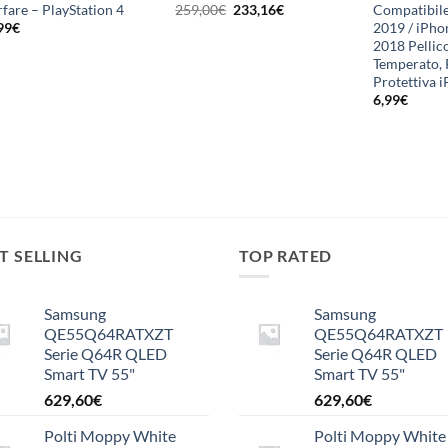
Il
Il
fare – PlayStation 4
Compatibile
259,00
€
233,16
€
prezzo
prezzo
2019 / iPhon
99
€
originale
attuale
2018 Pellic
era:
è:
Temperato, 
259,00€.
233,16€.
Protettiva 
6,99
€
T SELLING
TOP RATED
Samsung
Samsung
QE55Q64RATXZT
QE55Q64RATXZT
Serie Q64R QLED
Serie Q64R QLED
Smart TV 55"
Smart TV 55"
629,60
€
629,60
€
Polti Moppy White
Polti Moppy White