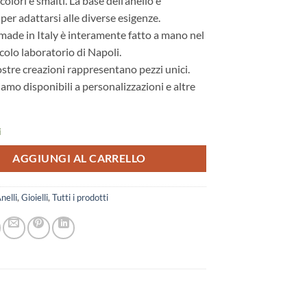
olori e smalti. La base dell’anello è
 per adattarsi alle diverse esigenze.
made in Italy è interamente fatto a mano nel
colo laboratorio di Napoli.
ostre creazioni rappresentano pezzi unici.
iamo disponibili a personalizzazioni e altre
i
AGGIUNGI AL CARRELLO
nelli
,
Gioielli
,
Tutti i prodotti