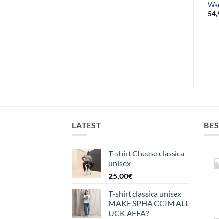
Il
Il
War
12,90
€
11,08
€
Il
Il
299,99
€
219,90
€
prezzo
prezzo
prezzo
prezzo
54,
originale
attuale
originale
attuale
era:
è:
era:
è:
12,90€.
11,08€.
299,99€.
219,90€.
LATEST
BES
T-shirt Cheese classica
unisex
25,00
€
T-shirt classica unisex
MAKE SPHA CCIM ALL
UCK AFFA?