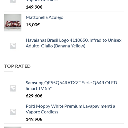
149,90
€
Mattonella Azulejo
15,00
€
Havaianas Brasil Logo 4110850, Infradito Unisex
Adulto, Giallo (Banana Yellow)
TOP RATED
Samsung QE55Q64RATXZT Serie Q64R QLED
Smart TV 55"
629,60
€
Polti Moppy White Premium Lavapavimenti a
Vapore Cordless
149,90
€