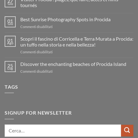
27
Giu
tournés
Nessun
commento
Best Sunrise Photography Spots in Procida
su
01
Visiter
Giu
su
Commenti disabilitati
Procida
:
Best
plages,
Sunrise
Scopri il fascino di Corricella e Terra Murata a Procida:
01
que
Photography
Ago
faire,
un tuffo nella storia e nella bellezza!
accès
Spots
et
su
Commenti disabilitati
in
films
Scopri
Procida
tournés
il
Discover the enchanting beaches of Procida Island
25
fascino
Lug
su
Commenti disabilitati
di
Discover
Corricella
the
e
TAGS
enchanting
Terra
beaches
Murata
of
a
Procida
Procida:
Island
un
SIGNUP FOR NEWSLETTER
tuffo
nella
storia
Cerca:
e
nella