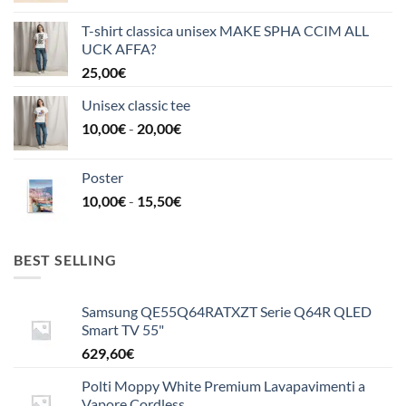
T-shirt classica unisex MAKE SPHA CCIM ALL
UCK AFFA?
25,00
€
Unisex classic tee
Fascia
10,00
€
-
20,00
€
di
prezzo:
Poster
da
Fascia
10,00
€
-
15,50
€
10,00€
di
a
prezzo:
20,00€
da
BEST SELLING
10,00€
a
Samsung QE55Q64RATXZT Serie Q64R QLED
15,50€
Smart TV 55"
629,60
€
Polti Moppy White Premium Lavapavimenti a
Vapore Cordless