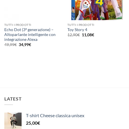
TUTTI I PRODOTTI
TUTTI I PRODOTTI
Echo Dot (3ª generazione) –
Toy Story 4
Il
Il
Altoparlante intelligente con
12,90
€
11,08
€
prezzo
prezzo
integrazione Alexa
originale
attuale
Il
Il
49,99
€
34,99
€
era:
è:
prezzo
prezzo
12,90€.
11,08€.
originale
attuale
era:
è:
49,99€.
34,99€.
LATEST
T-shirt Cheese classica unisex
25,00
€