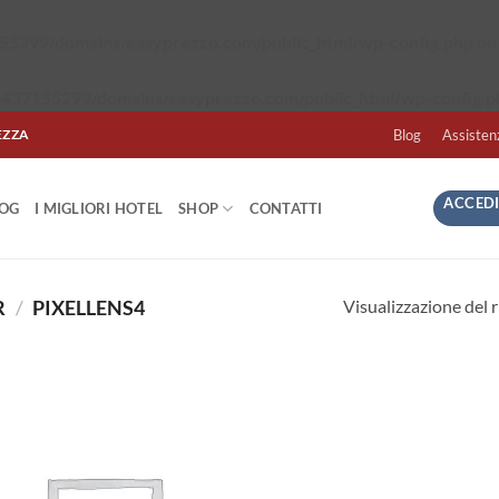
5299/domains/easyprezzo.com/public_html/wp-config.php
on 
437155299/domains/easyprezzo.com/public_html/wp-config.p
EZZA
Blog
Assisten
ACCEDI
LOG
I MIGLIORI HOTEL
SHOP
CONTATTI
Visualizzazione del r
R
/
PIXELLENS4