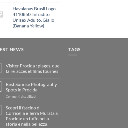
Havaianas Brasil Logo
4110850, Infradito
Unisex Adulto, Giallo
(Banana Yellow)
TEST NEWS
TAGS
Visiter Procida : plages, que
faire, accès et films tournés
Nessun
commento
Best Sunrise Photography
su
Visiter
Spots in Procida
Procida
:
su
Commenti disabilitati
plages,
Best
que
Sunrise
faire,
Scopri il fascino di
accès
Photography
Corricella e Terra Murata a
et
Spots
films
Procida: un tuffo nella
in
tournés
storia e nella bellezza!
Procida