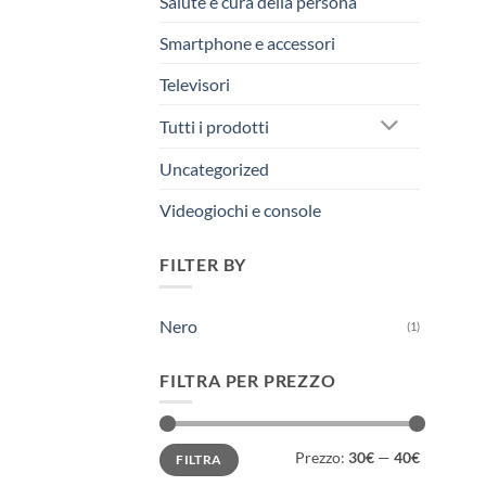
Salute e cura della persona
Smartphone e accessori
Televisori
Tutti i prodotti
Uncategorized
Videogiochi e console
FILTER BY
Nero
(1)
FILTRA PER PREZZO
Prezzo
Prezzo
Prezzo:
30€
—
40€
FILTRA
Min
Max