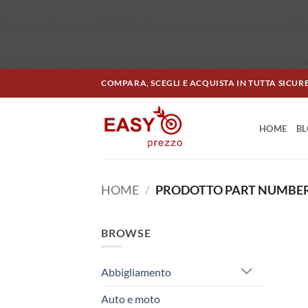
Warning
: Constant WP_DEBUG already defined in
/home/u43715
Warning
: Constant WP_DEBUG_LOG already defined in
/home/u
Salta
COMPARA, SCEGLI E ACQUISTA IN TUTTA SICUR
ai
contenuti
HOME
B
HOME
/
PRODOTTO PART NUMBE
BROWSE
Abbigliamento
Auto e moto