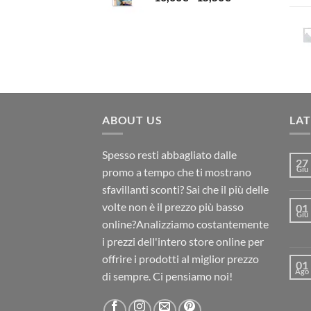
di
a
prezzo:
20,00€
da
10,00€
a
15,50€
ABOUT US
LA
Spesso resti abbagliato dalle
27
Giu
promo a tempo che ti mostrano
sfavillanti sconti? Sai che il più delle
volte non è il prezzo più basso
01
Giu
online?Analizziamo costantemente
i prezzi dell'intero store online per
offrire i prodotti al miglior prezzo
01
Ago
di sempre. Ci pensiamo noi!