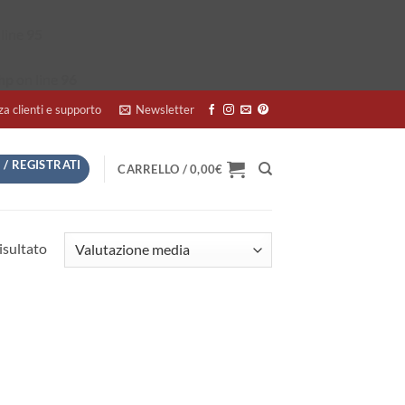
line
95
hp
on line
96
za clienti e supporto
Newsletter
 / REGISTRATI
CARRELLO /
0,00
€
isultato