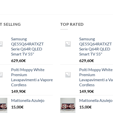
T SELLING
TOP RATED
Samsung
Samsung
QE55Q64RATXZT
QE55Q64RATXZT
Serie Q64R QLED
Serie Q64R QLED
Smart TV 55"
Smart TV 55"
629,60
€
629,60
€
Polti Moppy White
Polti Moppy White
Premium
Premium
Lavapavimenti a Vapore
Lavapavimenti a V
Cordless
Cordless
149,90
€
149,90
€
Mattonella Azulejo
Mattonella Azulejo
15,00
€
15,00
€