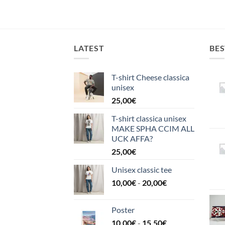
LATEST
BES
T-shirt Cheese classica
unisex
25,00
€
T-shirt classica unisex
MAKE SPHA CCIM ALL
UCK AFFA?
25,00
€
Unisex classic tee
Fascia
10,00
€
-
20,00
€
di
prezzo:
Poster
da
Fascia
10,00
€
-
15,50
€
10,00€