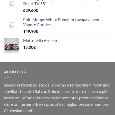
Smart TV 55"
629,60
€
Polti Moppy White Premium Lavapavimenti a
Vapore Cordless
149,90
€
Mattonella Azulejo
15,00
€
ABOUT US
Spesso resti abbagliato dalle promo a tempo che ti mostrano
sfavillanti sconti? Sai che il più delle volte non è il prezzo più
basso online?Analizziamo costantemente i prezzi dell'intero
store online per offrire i prodotti al miglior prezzo di sempre.
Ci pensiamo noi!