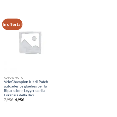
In offerta!
AUTO E MOTO
VeloChampion Kit di Patch
autoadesive glueless per la
Riparazione Leggera della
Foratura della Bici
Il
Il
7,95
€
4,95
€
prezzo
prezzo
originale
attuale
era:
è:
7,95€.
4,95€.