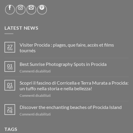
LATEST NEWS
Visiter Procida : plages, que faire, accès et films
27
Giu
tournés
Nessun
commento
Best Sunrise Photography Spots in Procida
su
01
Visiter
Giu
su
Commenti disabilitati
Procida
:
Best
plages,
Sunrise
Scopri il fascino di Corricella e Terra Murata a Procida:
01
que
Photography
Ago
faire,
un tuffo nella storia e nella bellezza!
accès
Spots
et
su
Commenti disabilitati
in
films
Scopri
Procida
tournés
il
Discover the enchanting beaches of Procida Island
25
fascino
Lug
su
Commenti disabilitati
di
Discover
Corricella
the
e
TAGS
enchanting
Terra