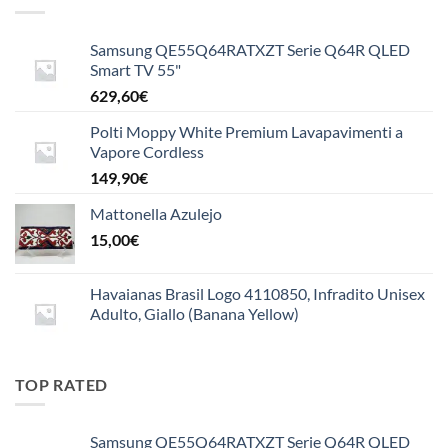
10,00€
a
Samsung QE55Q64RATXZT Serie Q64R QLED
15,50€
Smart TV 55"
629,60
€
Polti Moppy White Premium Lavapavimenti a
Vapore Cordless
149,90
€
Mattonella Azulejo
15,00
€
Havaianas Brasil Logo 4110850, Infradito Unisex
Adulto, Giallo (Banana Yellow)
TOP RATED
Samsung QE55Q64RATXZT Serie Q64R QLED