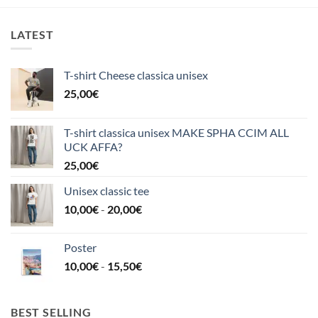
LATEST
T-shirt Cheese classica unisex
25,00
€
T-shirt classica unisex MAKE SPHA CCIM ALL
UCK AFFA?
25,00
€
Unisex classic tee
Fascia
10,00
€
-
20,00
€
di
prezzo:
Poster
da
Fascia
10,00
€
-
15,50
€
10,00€
di
a
prezzo:
20,00€
da
BEST SELLING