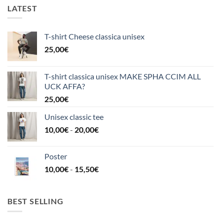
LATEST
T-shirt Cheese classica unisex
25,00
€
T-shirt classica unisex MAKE SPHA CCIM ALL
UCK AFFA?
25,00
€
Unisex classic tee
Fascia
10,00
€
-
20,00
€
di
prezzo:
Poster
da
Fascia
10,00
€
-
15,50
€
10,00€
di
a
prezzo:
20,00€
da
BEST SELLING
10,00€
a