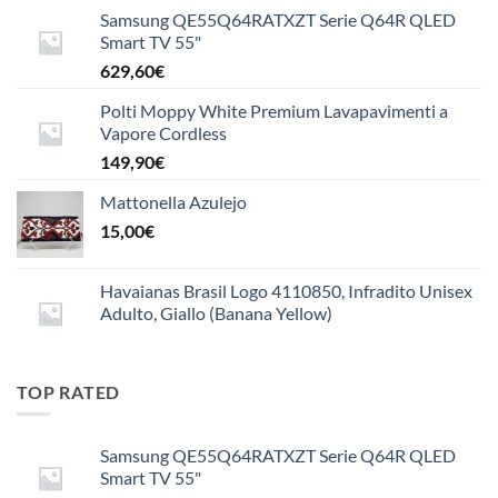
Samsung QE55Q64RATXZT Serie Q64R QLED
15,50€
Smart TV 55"
629,60
€
Polti Moppy White Premium Lavapavimenti a
Vapore Cordless
149,90
€
Mattonella Azulejo
15,00
€
Havaianas Brasil Logo 4110850, Infradito Unisex
Adulto, Giallo (Banana Yellow)
TOP RATED
Samsung QE55Q64RATXZT Serie Q64R QLED
Smart TV 55"