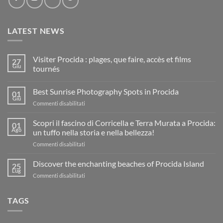
LATEST NEWS
Visiter Procida : plages, que faire, accès et films
27
Giu
tournés
Nessun
commento
Best Sunrise Photography Spots in Procida
su
01
Visiter
Giu
su
Commenti disabilitati
Procida
:
Best
plages,
Sunrise
Scopri il fascino di Corricella e Terra Murata a Procida:
01
que
Photography
Ago
faire,
un tuffo nella storia e nella bellezza!
accès
Spots
et
su
Commenti disabilitati
in
films
Scopri
Procida
tournés
il
Discover the enchanting beaches of Procida Island
25
fascino
Lug
su
Commenti disabilitati
di
Discover
Corricella
the
e
TAGS
enchanting
Terra
beaches
Murata
of
a