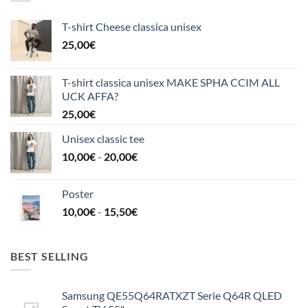
T-shirt Cheese classica unisex
25,00
€
T-shirt classica unisex MAKE SPHA CCIM ALL
UCK AFFA?
25,00
€
Unisex classic tee
Fascia
10,00
€
-
20,00
€
di
prezzo:
Poster
da
Fascia
10,00
€
-
15,50
€
10,00€
di
a
prezzo:
20,00€
da
BEST SELLING
10,00€
a
Samsung QE55Q64RATXZT Serie Q64R QLED
15,50€