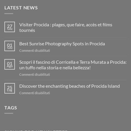
LATEST NEWS
Visiter Procida : plages, que faire, accès et films
27
Giu
tournés
Nessun
commento
Best Sunrise Photography Spots in Procida
su
01
Visiter
Giu
su
Commenti disabilitati
Procida
:
Best
plages,
Sunrise
Scopri il fascino di Corricella e Terra Murata a Procida:
01
que
Photography
Ago
faire,
un tuffo nella storia e nella bellezza!
accès
Spots
et
su
Commenti disabilitati
in
films
Scopri
Procida
tournés
il
Discover the enchanting beaches of Procida Island
25
fascino
Lug
su
Commenti disabilitati
di
Discover
Corricella
the
e
TAGS
enchanting
Terra
beaches
Murata
of
a
Procida
Procida:
Island
un