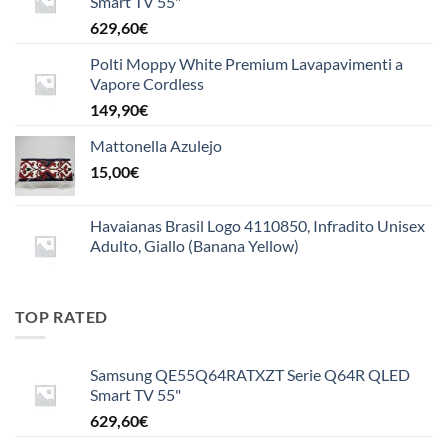
Smart TV 55"
629,60
€
Polti Moppy White Premium Lavapavimenti a
Vapore Cordless
149,90
€
Mattonella Azulejo
15,00
€
Havaianas Brasil Logo 4110850, Infradito Unisex
Adulto, Giallo (Banana Yellow)
TOP RATED
Samsung QE55Q64RATXZT Serie Q64R QLED
Smart TV 55"
629,60
€