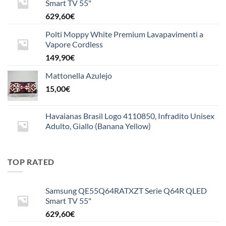
Smart TV 55"
629,60
€
Polti Moppy White Premium Lavapavimenti a
Vapore Cordless
149,90
€
Mattonella Azulejo
15,00
€
Havaianas Brasil Logo 4110850, Infradito Unisex
Adulto, Giallo (Banana Yellow)
TOP RATED
Samsung QE55Q64RATXZT Serie Q64R QLED
Smart TV 55"
629,60
€