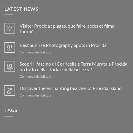
LATEST NEWS
Visiter Procida : plages, que faire, accès et films
27
Giu
tournés
Nessun
commento
Best Sunrise Photography Spots in Procida
su
01
Visiter
Giu
su
Commenti disabilitati
Procida
:
Best
plages,
Sunrise
Scopri il fascino di Corricella e Terra Murata a Procida:
01
que
Photography
Ago
faire,
un tuffo nella storia e nella bellezza!
accès
Spots
et
su
Commenti disabilitati
in
films
Scopri
Procida
tournés
il
Discover the enchanting beaches of Procida Island
25
fascino
Lug
su
Commenti disabilitati
di
Discover
Corricella
the
e
TAGS
enchanting
Terra
beaches
Murata
of
a
Procida
Procida:
Island
un