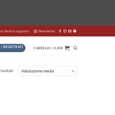
line
95
hp
on line
96
za clienti e supporto
Newsletter
 / REGISTRATI
CARRELLO /
0,00
€
Valutazione
risultati
media