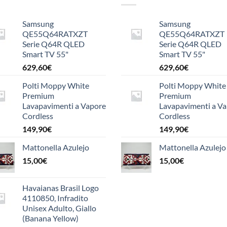
Samsung
Samsung
QE55Q64RATXZT
QE55Q64RATXZT
Serie Q64R QLED
Serie Q64R QLED
Smart TV 55"
Smart TV 55"
629,60
€
629,60
€
Polti Moppy White
Polti Moppy White
Premium
Premium
Lavapavimenti a Vapore
Lavapavimenti a V
Cordless
Cordless
149,90
€
149,90
€
Mattonella Azulejo
Mattonella Azulejo
15,00
€
15,00
€
Havaianas Brasil Logo
4110850, Infradito
Unisex Adulto, Giallo
(Banana Yellow)