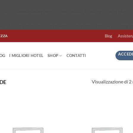
5299/domains/easyprezzo.com/public_html/wp-config.php
on 
437155299/domains/easyprezzo.com/public_html/wp-config.p
EZZA
Blog
Assisten
ACCEDI
LOG
I MIGLIORI HOTEL
SHOP
CONTATTI
Visualizzazione di 2 
DE