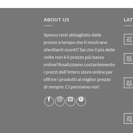
15,50€
ABOUT US
LA
Spesso resti abbagliato dalle
27
Giu
promo a tempo che ti mostrano
sfavillanti sconti? Sai che il più delle
volte non è il prezzo più basso
01
Giu
online?Analizziamo costantemente
i prezzi dell'intero store online per
offrire i prodotti al miglior prezzo
01
Ago
di sempre. Ci pensiamo noi!
25
Lug