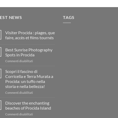
TEST NEWS
TAGS
Visiter Procida : plages, que
faire, accès et films tournés
Nessun
commento
Best Sunrise Photography
su
Visiter
Spots in Procida
Procida
:
su
Commenti disabilitati
plages,
Best
que
Sunrise
faire,
Scopri il fascino di
accès
Photography
Corricella e Terra Murata a
et
Spots
films
Procida: un tuffo nella
in
tournés
storia e nella bellezza!
Procida
su
Commenti disabilitati
Scopri
il
Discover the enchanting
fascino
beaches of Procida Island
di
su
Commenti disabilitati
Corricella