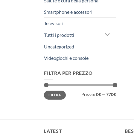
Salute e cura della persona
Smartphone e accessori
Televisori
Tutti i prodotti
Uncategorized
Videogiochi e console
FILTRA PER PREZZO
Prezzo
Prezzo
Prezzo:
0€
—
770€
FILTRA
Min
Max
LATEST
BES