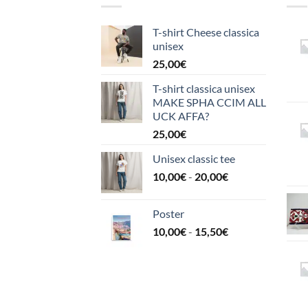
T-shirt Cheese classica
unisex
25,00
€
T-shirt classica unisex
MAKE SPHA CCIM ALL
UCK AFFA?
25,00
€
Unisex classic tee
Fascia
10,00
€
-
20,00
€
di
prezzo:
Poster
da
Fascia
10,00
€
-
15,50
€
10,00€
di
a
prezzo:
20,00€
da
10,00€
a