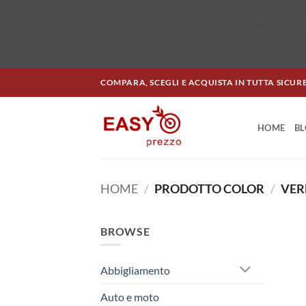
Warning
: Constant WP_DEBUG already defined in
/home/u43715
Warning
: Constant WP_DEBUG_LOG already defined in
/home/u
Salta
COMPARA, SCEGLI E ACQUISTA IN TUTTA SICUR
ai
contenuti
HOME
B
HOME
/
PRODOTTO COLOR
/
VER
BROWSE
Abbigliamento
Auto e moto