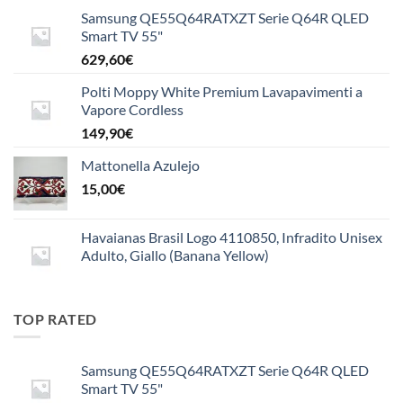
a
Samsung QE55Q64RATXZT Serie Q64R QLED
15,50€
Smart TV 55"
629,60
€
Polti Moppy White Premium Lavapavimenti a
Vapore Cordless
149,90
€
Mattonella Azulejo
15,00
€
Havaianas Brasil Logo 4110850, Infradito Unisex
Adulto, Giallo (Banana Yellow)
TOP RATED
Samsung QE55Q64RATXZT Serie Q64R QLED
Smart TV 55"