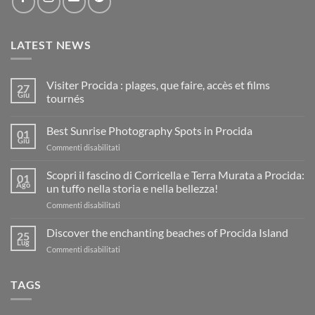
LATEST NEWS
Visiter Procida : plages, que faire, accès et films
27
Giu
tournés
Nessun
commento
Best Sunrise Photography Spots in Procida
su
01
Visiter
Giu
su
Commenti disabilitati
Procida
:
Best
plages,
Sunrise
Scopri il fascino di Corricella e Terra Murata a Procida:
01
que
Photography
Ago
faire,
un tuffo nella storia e nella bellezza!
accès
Spots
et
su
Commenti disabilitati
in
films
Scopri
Procida
tournés
il
Discover the enchanting beaches of Procida Island
25
fascino
Lug
su
Commenti disabilitati
di
Discover
Corricella
the
e
TAGS
enchanting
Terra
beaches
Murata
of
a