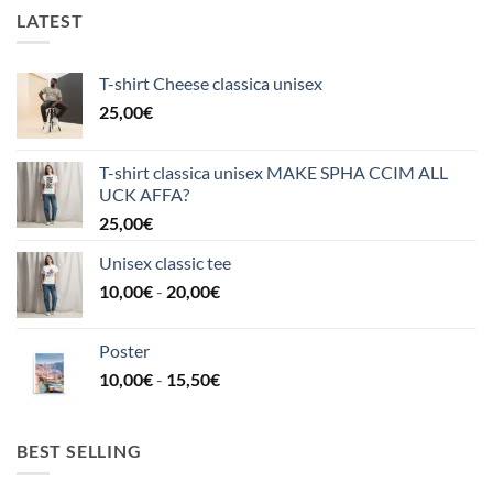
LATEST
T-shirt Cheese classica unisex
25,00
€
T-shirt classica unisex MAKE SPHA CCIM ALL
UCK AFFA?
25,00
€
Unisex classic tee
Fascia
10,00
€
-
20,00
€
di
prezzo:
Poster
da
Fascia
10,00
€
-
15,50
€
10,00€
di
a
prezzo:
20,00€
da
BEST SELLING
10,00€