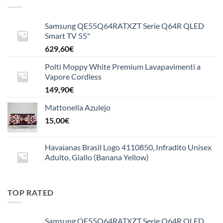
10,00€
a
Samsung QE55Q64RATXZT Serie Q64R QLED
15,50€
Smart TV 55"
629,60
€
Polti Moppy White Premium Lavapavimenti a
Vapore Cordless
149,90
€
Mattonella Azulejo
15,00
€
Havaianas Brasil Logo 4110850, Infradito Unisex
Adulto, Giallo (Banana Yellow)
TOP RATED
Samsung QE55Q64RATXZT Serie Q64R QLED