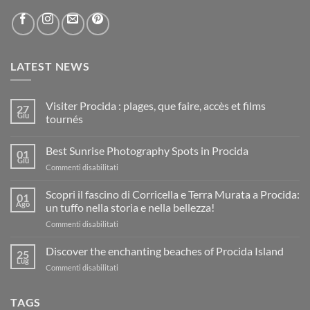
LATEST NEWS
Visiter Procida : plages, que faire, accès et films
27
Giu
tournés
Nessun
commento
Best Sunrise Photography Spots in Procida
su
01
Visiter
Giu
su
Commenti disabilitati
Procida
:
Best
plages,
Sunrise
Scopri il fascino di Corricella e Terra Murata a Procida:
01
que
Photography
Ago
faire,
un tuffo nella storia e nella bellezza!
accès
Spots
et
su
Commenti disabilitati
in
films
Scopri
Procida
tournés
il
Discover the enchanting beaches of Procida Island
25
fascino
Lug
su
Commenti disabilitati
di
Discover
Corricella
the
e
TAGS
enchanting
Terra