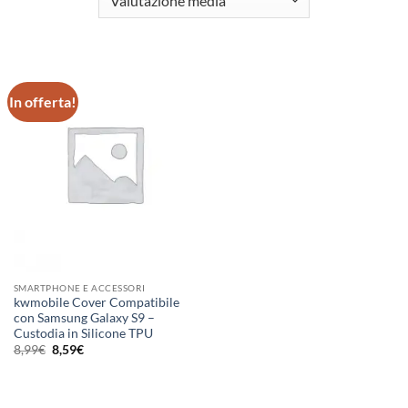
In offerta!
SMARTPHONE E ACCESSORI
kwmobile Cover Compatibile
con Samsung Galaxy S9 –
Custodia in Silicone TPU
Il
Il
8,99
€
8,59
€
prezzo
prezzo
originale
attuale
era:
è:
8,99€.
8,59€.