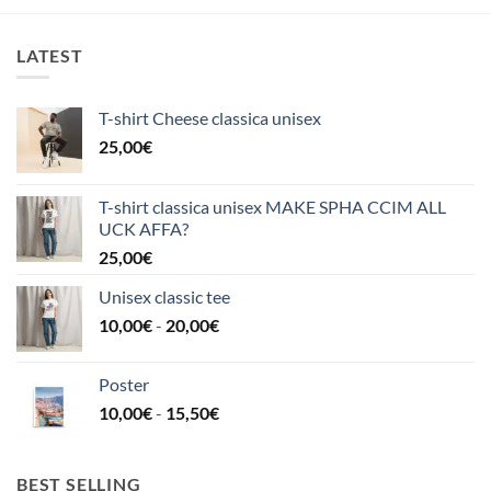
LATEST
T-shirt Cheese classica unisex
25,00
€
T-shirt classica unisex MAKE SPHA CCIM ALL
UCK AFFA?
25,00
€
Unisex classic tee
Fascia
10,00
€
-
20,00
€
di
prezzo:
Poster
da
Fascia
10,00
€
-
15,50
€
10,00€
di
a
prezzo:
20,00€
da
BEST SELLING