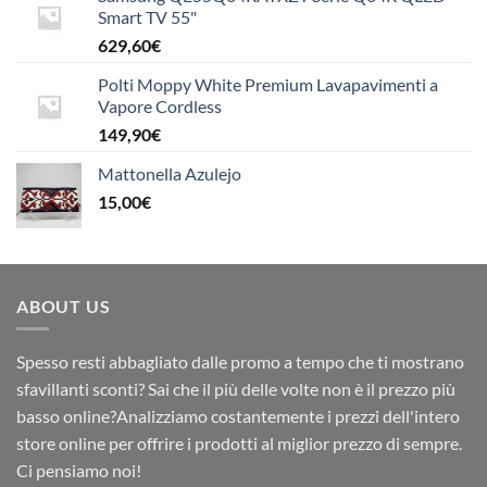
Smart TV 55"
629,60
€
Polti Moppy White Premium Lavapavimenti a
Vapore Cordless
149,90
€
Mattonella Azulejo
15,00
€
ABOUT US
Spesso resti abbagliato dalle promo a tempo che ti mostrano
sfavillanti sconti? Sai che il più delle volte non è il prezzo più
basso online?Analizziamo costantemente i prezzi dell'intero
store online per offrire i prodotti al miglior prezzo di sempre.
Ci pensiamo noi!