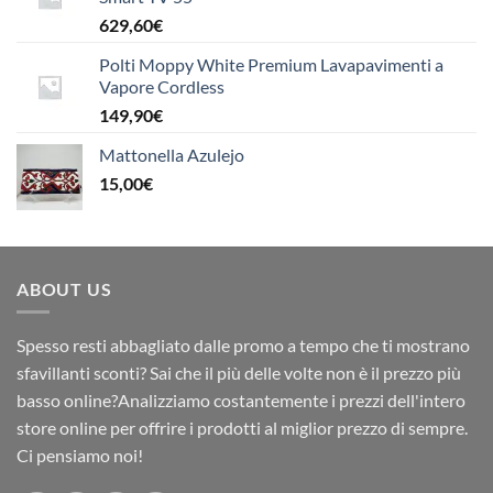
629,60
€
Polti Moppy White Premium Lavapavimenti a
Vapore Cordless
149,90
€
Mattonella Azulejo
15,00
€
ABOUT US
Spesso resti abbagliato dalle promo a tempo che ti mostrano
sfavillanti sconti? Sai che il più delle volte non è il prezzo più
basso online?Analizziamo costantemente i prezzi dell'intero
store online per offrire i prodotti al miglior prezzo di sempre.
Ci pensiamo noi!