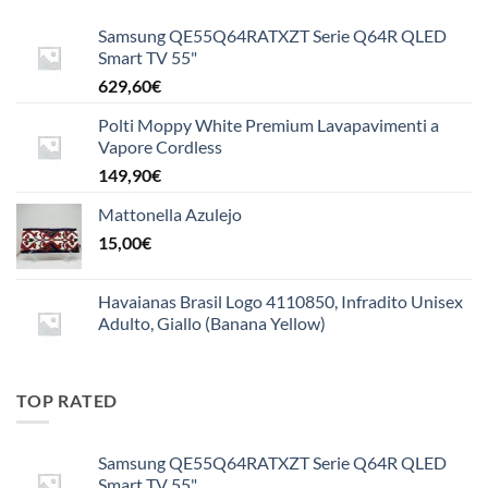
a
Samsung QE55Q64RATXZT Serie Q64R QLED
15,50€
Smart TV 55"
629,60
€
Polti Moppy White Premium Lavapavimenti a
Vapore Cordless
149,90
€
Mattonella Azulejo
15,00
€
Havaianas Brasil Logo 4110850, Infradito Unisex
Adulto, Giallo (Banana Yellow)
TOP RATED
Samsung QE55Q64RATXZT Serie Q64R QLED
Smart TV 55"