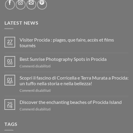
LATEST NEWS
Visiter Procida : plages, que faire, accès et films
27
Giu
tournés
Nessun
commento
Best Sunrise Photography Spots in Procida
su
01
Visiter
Giu
su
Commenti disabilitati
Procida
:
Best
plages,
Sunrise
Scopri il fascino di Corricella e Terra Murata a Procida:
01
que
Photography
Ago
faire,
un tuffo nella storia e nella bellezza!
accès
Spots
et
su
Commenti disabilitati
in
films
Scopri
Procida
tournés
il
Discover the enchanting beaches of Procida Island
25
fascino
Lug
su
Commenti disabilitati
di
Discover
Corricella
the
e
TAGS
enchanting
Terra
beaches
Murata