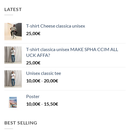
LATEST
T-shirt Cheese classica unisex
25,00
€
T-shirt classica unisex MAKE SPHA CCIM ALL
UCK AFFA?
25,00
€
Unisex classic tee
Fascia
10,00
€
-
20,00
€
di
prezzo:
Poster
da
Fascia
10,00
€
-
15,50
€
10,00€
di
a
prezzo:
20,00€
da
BEST SELLING
10,00€